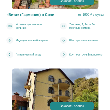
Заказать звонок
«Вита» (Гармония) в Сочи
от 1900 ₽ / сутки
Условия для лежачих
Элитные, 1, 2-х и 3-х
больных
местные номера
Медицинское наблюдение
Шестиразовое питание
Гигиенический уход
Круглосуточный присмотр
Заказать звонок