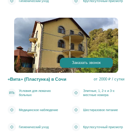
Гигиенический уход
Круглосуточный присмотр
Заказать звонок
«Вита» (Пластунка) в Сочи
от 2000 ₽ / сутки
Условия для лежачих
Элитные, 1, 2-х и 3-х
больных
местные номера
Медицинское наблюдение
Шестиразовое питание
Гигиенический уход
Круглосуточный присмотр