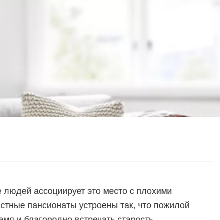
 людей ассоциирует это место с плохими
стные пансионаты устроены так, что пожилой
мя и благородно встречать старость.