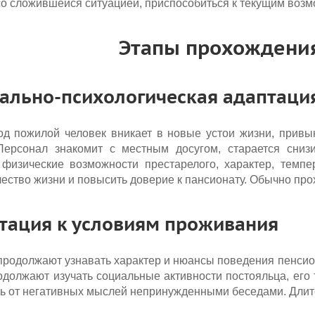
со сложившейся ситуацией, приспособиться к текущим возм
Этапы прохождени
иально-психологическая адаптаци
од пожилой человек вникает в новые устои жизни, привы
Персонал знакомит с местным досугом, старается сниз
физические возможности престарелого, характер, темпер
ество жизни и повысить доверие к пансионату. Обычно прох
птация к условиям проживания
продолжают узнавать характер и нюансы поведения пенсио
одолжают изучать социальные активности постояльца, его
ечь от негативных мыслей непринужденными беседами. Длит