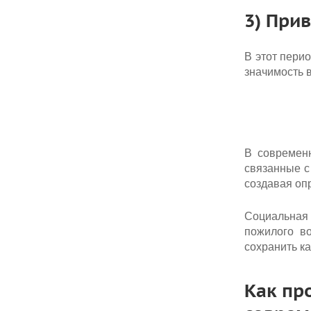
3) При
В этот пери
значимость в
В современ
связанные с
создавая оп
Социальная 
пожилого в
сохранить к
Как пр