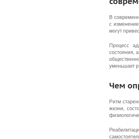
соврем
В современн
с изменение
могут привес
Процесс ад
состояния, 
общественно
уменьшает р
Чем оп
Ритм старен
жизни, сост
физиологиче
Реабилитац
самостоятел