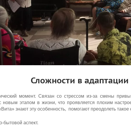
Сложности в адаптаци
ческий момент. Связан со стрессом из-за смены привы
с новым этапом в жизни, что проявляется плохим настро
«Вита» знают эту особенность, помогают преодолеть такое
-бытовой аспект.