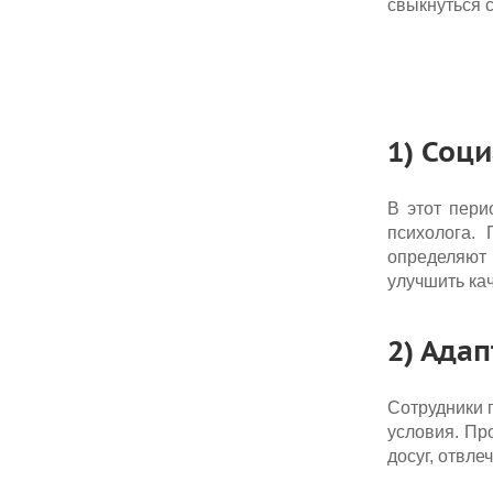
свыкнуться 
1) Соц
В этот пери
психолога. 
определяют 
улучшить кач
2) Ада
Сотрудники 
условия. Пр
досуг, отвл