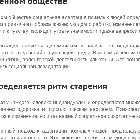
енном обществе
ом обществе социальная адаптация пожилых людей опред
м привычного образа жизни: уходом с работы, изменение
ти к чувству изоляции, утрате значимости и даже депрессии
аптации является динамичным и зависит от индивидуа
а также от условий окружающей среды. Важным аспектом я
й жизни, волонтёрской деятельности или хобби. Это помо
иск социальной дезадаптации.
ределяется ритм старения
ия у каждого человека индивидуален и определяется множ
оянием здоровья и психологическим настроем. Психологи
ское изменение, но и как важный социально-психологичес
ионный подход к адаптации пожилых людей предполагае
ьности и активности. Это включает в себя как медицинску