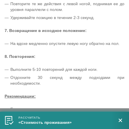
Повторите те же действия с левой ногой, поднимая ее до
уровня параллели с полом.
Удерживайте позицию в течение 2-3 секунд.
7. Возвращение в исходное положение:
На вдохе медленно опустите левую ногу обратно на пол.
8. Повторения:
Выполните 5-10 повторений для каждой ноги.
Отдохните 30 секунд между подходами при
необходимости.
Рекомендации:
Если вам трудно удерживать равновесие, можно выполнять
Этот сайт использует cookie в целях обеспечения его
упражнение у стены или с опорой на спинку стула.
РАССЧИТАТЬ
работоспособности.
Узнать больше
.
Закрыть
«Стоимость проживания»
Старайтесь сохранять спину прямой во время выполнения
упражнения.