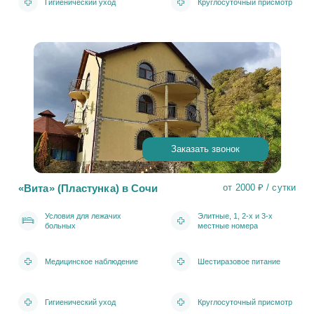
Гигиенический уход
Круглосуточный присмотр
Заказать звонок
«Вита» (Пластунка) в Сочи
от 2000 ₽ / сутки
Условия для лежачих
Элитные, 1, 2-х и 3-х
больных
местные номера
Медицинское наблюдение
Шестиразовое питание
Гигиенический уход
Круглосуточный присмотр