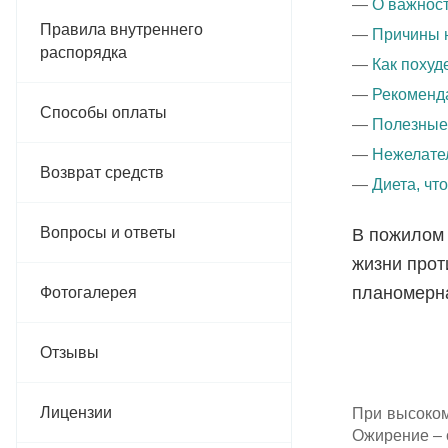
О важност
Правила внутреннего
Причины н
распорядка
Как похуд
Рекоменд
Способы оплаты
Полезные
Нежелате
Возврат средств
Диета, чт
Вопросы и ответы
В пожилом 
жизни прот
планомерна
Фотогалерея
Отзывы
Лицензии
При высоком
Ожирение – 