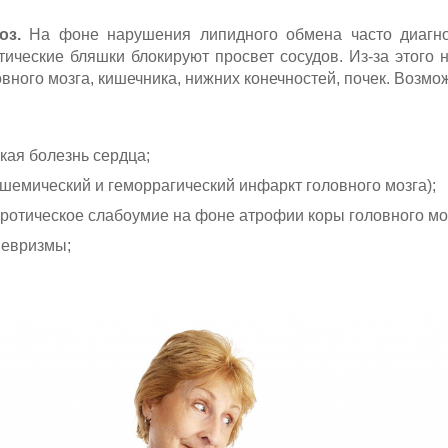
оз.
На фоне нарушения липидного обмена часто диагнос
тические бляшки блокируют просвет сосудов. Из-за этого
овного мозга, кишечника, нижних конечностей, почек. Возм
ая болезнь сердца;
ишемический и геморрагический инфаркт головного мозга);
ротическое слабоумие на фоне атрофии коры головного мо
невризмы;