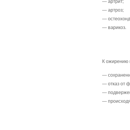
артрит;
артроз;
остеохонд
варикоз.
К ожирению 
сохранен
отказ от 
подвержен
происход