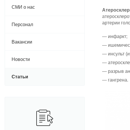
СМИ о нас
Атеросклер
атеросклеро
артерии гол
Персонал
инфаркт;
Вакансии
ишемическ
инсульт (
Новости
атероскле
разрыв а
Статьи
гангрена.