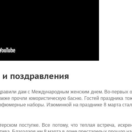
 и поздравления
равили дам с Международным женским днем. Во-первых 
также прочли юмористическую басню. Гостей праздника то
арфюмерные наборы. Изюминкой на празднике 8 марта ста
рском поступке. Все потому, что теплая встреча, искре
тива. Благодаря им 8 марта в доме престарелых прошло на