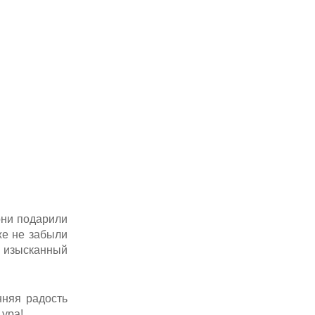
они подарили
же не забыли
л изысканный
нняя радость
 ура!