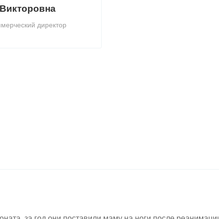
Викторовна
мерческий директор
ната, за год они поставили маму на ноги после реанимаци