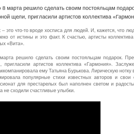
ю 8 марта решило сделать своим постояльцам подар
рной щели, пригласили артистов коллектива «Гармон
– это что-то вроде хосписа для людей. И, кажется, что лю
еко от истины и это факт. К счастью, артисты коллектив
лых «Вита».
 марта решило сделать своим постояльцам подарок. Пр
, пригласили артистов коллектива «Гармония». Заслуж
аккомпанировала ему Татьяна Бурькова. Лирическую нотку 
мировала популярные стихи известных авторов и свои 
нсионат для престарелых был наполнен светом и радость
а не сходили счастливые улыбки.