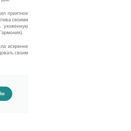
вил приятное
ктива своими
а ухоженную
Гармония).
ыла искренне
довать своим
йн