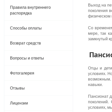
Выход на пе
Правила внутреннего
поколения в
распорядка
физическом 
Со временем
Способы оплаты
мере, так к
замкнутый кр
Возврат средств
Панси
Вопросы и ответы
Отцы и дети
Фотогалерея
условиях. Н
возможным. 
навыки.
Отзывы
Пансионат д
поколений.
Лицензии
условиях, м