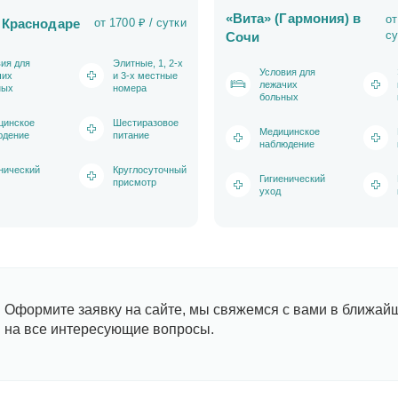
«Вита» (Гармония) в
от
 Краснодаре
от 1700 ₽ / сутки
су
Сочи
ия для
Элитные, 1, 2-х
Условия для
чих
и 3-х местные
лежачих
ных
номера
больных
цинское
Шестиразовое
Медицинское
юдение
питание
наблюдение
нический
Круглосуточный
Гигиенический
присмотр
уход
Оформите заявку на сайте, мы свяжемся с вами в ближай
на все интересующие вопросы.