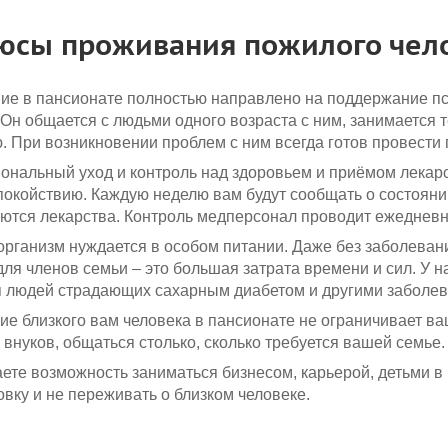
юсы проживания пожилого челов
е в пансионате полностью направлено на поддержание пс
 Он общается с людьми одного возраста с ним, занимается т
. При возникновении проблем с ним всегда готов провести
нальный уход и контроль над здоровьем и приёмом лекарс
окойствию. Каждую неделю вам будут сообщать о состоянии
ются лекарства. Контроль медперсонал проводит ежедневн
рганизм нуждается в особом питании. Даже без заболева
для членов семьи – это большая затрата времени и сил. У 
 людей страдающих сахарным диабетом и другими заболев
е близкого вам человека в пансионате не ограничивает ва
 внуков, общаться столько, сколько требуется вашей семье.
ете возможность заниматься бизнесом, карьерой, детьми в 
вку и не переживать о близком человеке.