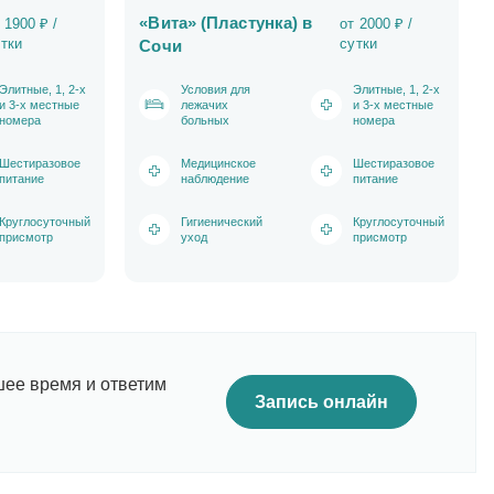
«Вита» (Пластунка) в
 1900 ₽ /
от 2000 ₽ /
тки
сутки
Сочи
Элитные, 1, 2-х
Условия для
Элитные, 1, 2-х
и 3-х местные
лежачих
и 3-х местные
номера
больных
номера
Шестиразовое
Медицинское
Шестиразовое
питание
наблюдение
питание
Круглосуточный
Гигиенический
Круглосуточный
присмотр
уход
присмотр
шее время и ответим
Запись онлайн