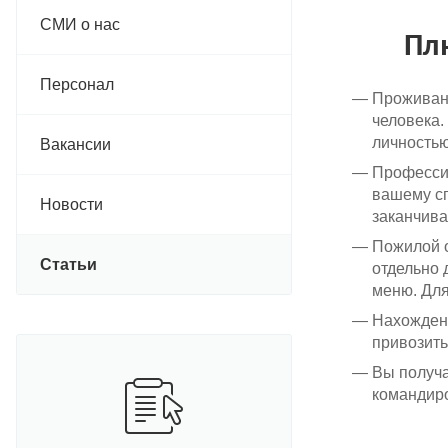
СМИ о нас
Пл
Персонал
Проживани
человека.
личностью
Вакансии
Профессио
вашему сп
Новости
заканчива
Пожилой о
Статьи
отдельно 
меню. Для
Нахождени
привозить
Вы получа
командиро