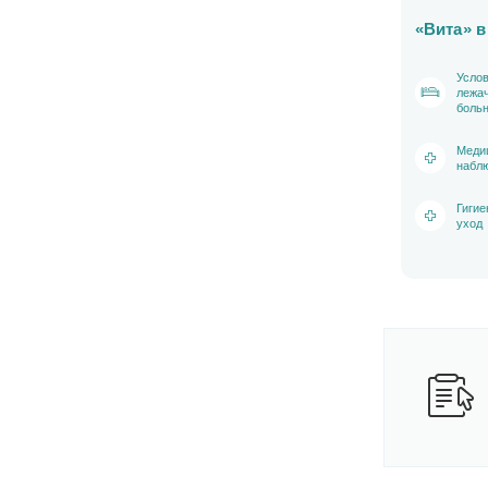
«Вита» в
Услов
лежа
боль
Меди
набл
Гигие
уход